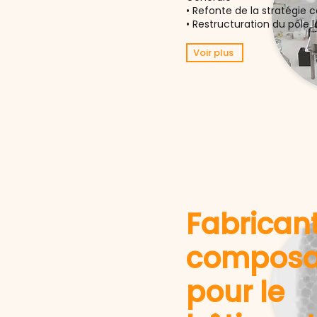
• Refonte de la stratégie
• Restructuration du pôle l
Voir plus
Fabrican
composa
pour le