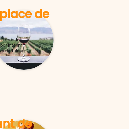
place de
ous mandat
 par intérim
marketplace
ant de