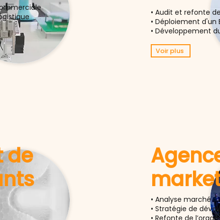
 commerciale
• Audit et refonte d
ogistique
• Déploiement d'un 
• Développement du
Voir plus
t de
Agenc
nts
market
• Analyse marché
• Stratégie de dév
• Refonte de l’organ