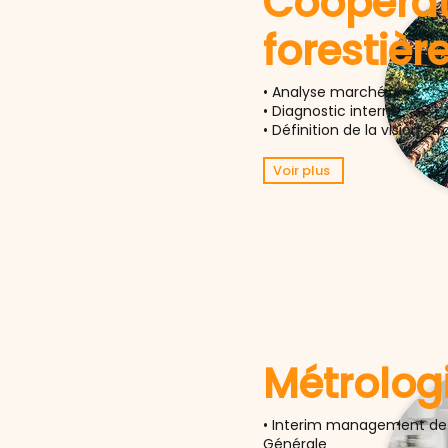
Coopérat
forestièr
• Analyse marché
• Diagnostic interne
• Définition de la vision st
Voir plus
Métrolog
• Interim management de 
Générale