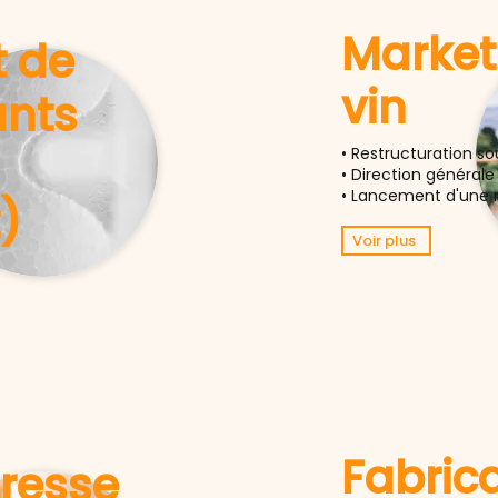
Market
t de
vin
nts
• Restructuration s
• Direction générale
• Lancement d'une 
)
Voir plus
Fabric
presse