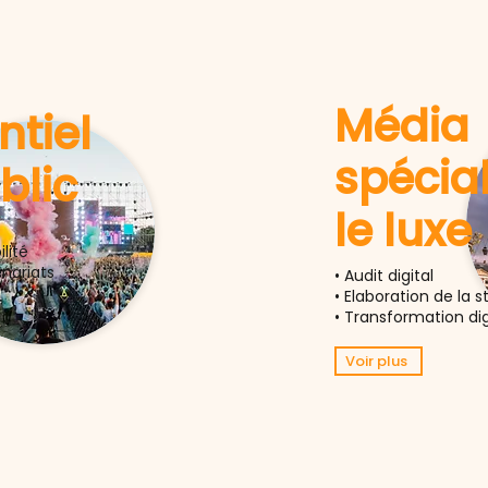
Média
tiel
spécia
blic
le luxe
lité
nariats
• Audit digital
• Elaboration de la s
• Transformation dig
Voir plus