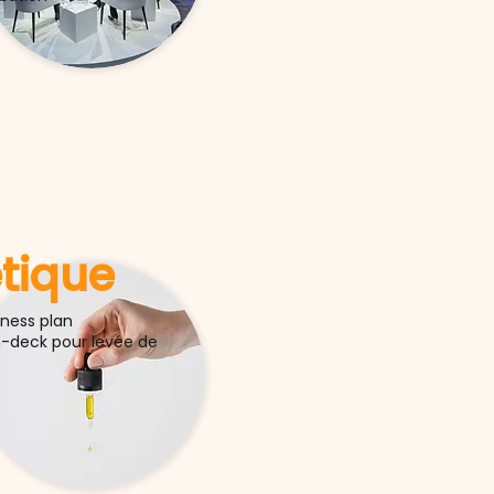
tique
iness plan
h-deck pour levée de