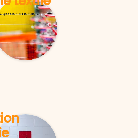
ie textile
atégie commerciale
tion
ie