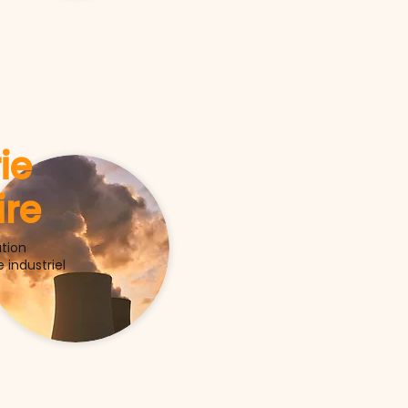
ie
ire
ation
 industriel