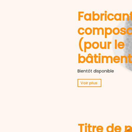
Fabrican
composa
(pour le
bâtiment
Bientôt disponible
Voir plus
Titre de 