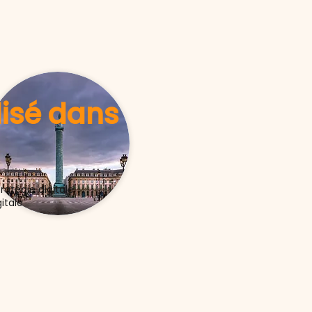
lisé dans
tratégie digitale
itale