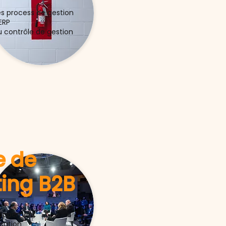
es process de gestion
ERP
 contrôle de gestion
e de
ing B2B
eloppement
isation