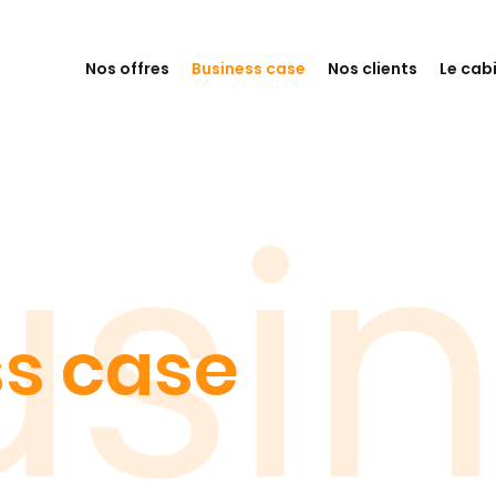
Nos offres
Business case
Nos clients
Le cab
s case