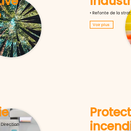
ive
Industr
e
• Refonte de la str
Voir plus
ratégique
ie
Protec
incend
Direction