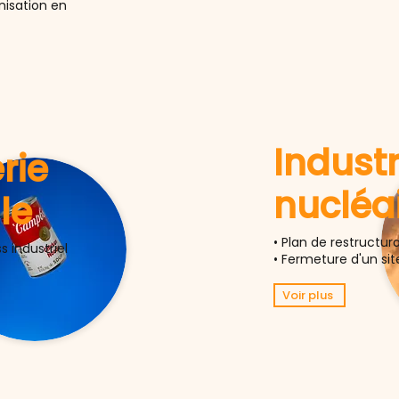
nisation en
Industr
rie
nucléa
le
• Plan de restructur
s industriel
• Fermeture d'un site
Voir plus