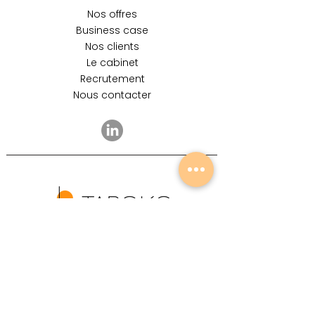
Nos offres
Business case
Nos clients
Le cabinet
Recrutement
Nous contacter
contact@taroko.fr
recrutement@taroko.fr
+
33 6 99 38 15 15
11 Rue d'Uzès - 75002 Paris