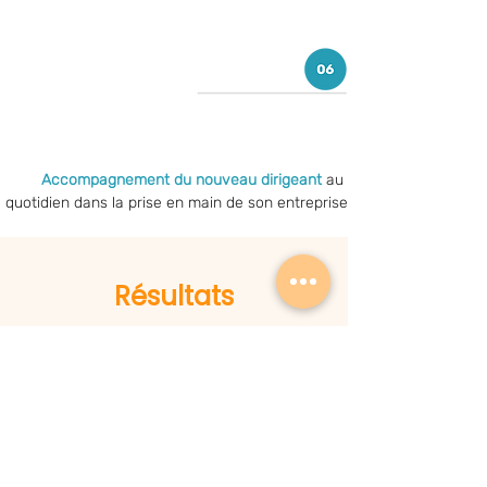
Accompagnement du nouveau dirigeant
 au 
quotidien dans la prise en main de son entreprise
Résultats
• Mise au point du plan stratégique à 5 ans
• Clarification de la stratégie commerciale et de
l'organisation de la force de vente
• Restructuration du pôle logistique
• Une transition en douceur de direction