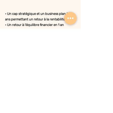
• Un cap stratégique et un business plan à 3
ans permettant un retour à la rentabilité
• Un retour à l’équilibre financier en 1 an
• Une forte croissance réalisée sur les services à
forte marge en 3 mois (quick win)
• Une remobilisation de l’ensemble de l’équipe
autour du nouveau projet stratégique
Nos offres
Business case
Nos clients
Le cabinet
Recrutement
Nous contacter