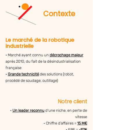
Contexte
Le marché de la robotique
industrielle
• Marché ayant connu un
décrochage majeur
après 2010, du fait de la désindustrialisation
française
•
Grande technicité
des solutions (robot,
procédé de soudage, outillage)
Notre client
•
Un leader reconnu
d'une niche, en perte de
vitesse
• Chiffre d’affaires =
15 M€
• EBE =
-10%