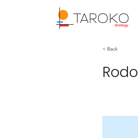
< Back
Rodo