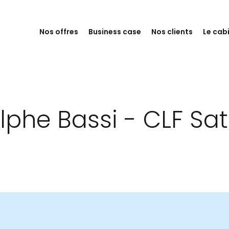
Nos offres
Business case
Nos clients
Le cab
lphe Bassi - CLF Sa