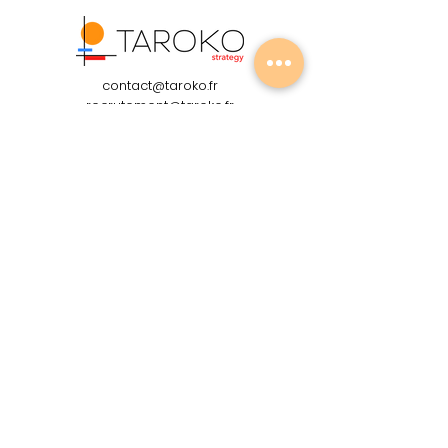
contact@taroko.fr
recrutement@taroko.fr
+
33 6 99 38 15 15
11 Rue d'Uzès - 75002 Paris
Membre du réseau :
Membre du classement :